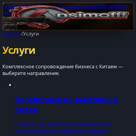
Главная
Услуги
Проекты
Сопровождение
Обо мне
Блог
НАЧАТЬ ПРОЕКТ
ru
Language:
Русский
Menu
Главная
/
Услуги
Услуги
Комплексное сопровождение бизнеса с Китаем —
выберите направление.
Переводчик на выставке в
Китае
Полный цикл услуг: встреча в аэропорту,
поддержка на выставке и координация