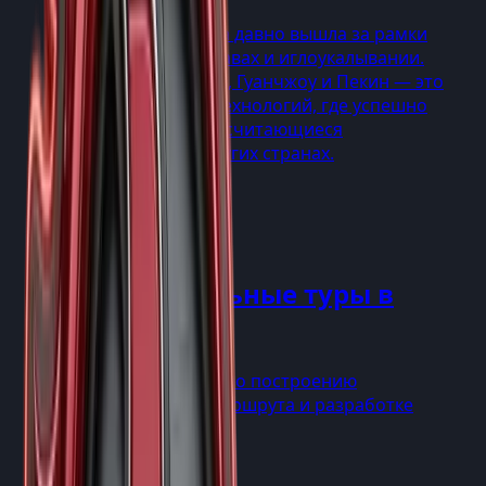
Китайская медицина давно вышла за рамки
представлений о травах и иглоукалывании.
Сегодня Шэньчжэнь, Гуанчжоу и Пекин — это
мировые хабы биотехнологий, где успешно
лечат заболевания, считающиеся
неизлечимыми в других странах.
Услуги
→
Индивидуальные туры в
Китае
Эксклюзивня услуга по построению
индивидуального маршрута и разработке
персонального тура
Услуги
→