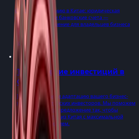
Откройте компанию в Китае: юридическая
структура, визы и банковские счета —
упрощённое решение для владельцев бизнеса
из США.
Услуги
→
Привлечение инвестиций в
Китае
Проведите аудит и адаптацию вашего бизнес-
проекта для китайских инвесторов. Мы поможем
структурировать предложение так, чтобы
привлечь капитал из Китая с максимальной
ясностью и доверием.
Услуги
→