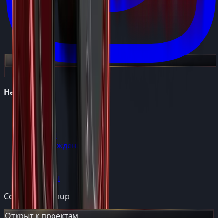
Навигация
Главная
Услуги
Проекты
Сопровождение
Обо мне
Блог
Контакты
Consulting Group
Открыт к проектам