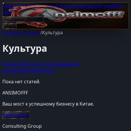
Главная
Услуги
Проекты
Сопровождение
Обо мне
Блог
НАЧАТЬ ПРОЕКТ
ru
Language:
Русский
Menu
Ко всем статьям
/
Культура
Культура
Все
Китай
Этикет
Культура
Заметки
китаиста
Путеводитель
Пока нет статей.
ANSIMOFFF
Ваш мост к успешному бизнесу в Китае.
Контакты
→
Consulting Group